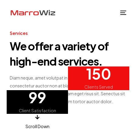
Services
We offer a variety of
high-end
services.
150
Diam neque, amet volutpat in eget tortor, sit. Pulvinar
consectetur auctor non at blandit lacus. Pretium
Clients Served
99
adipiscing feugiat mi amet, diam eget risus sit. Senectus sit
turpis velit aenean. Nibh in quam tortor auctor dolor.
Client Satisfaction
Scroll Down